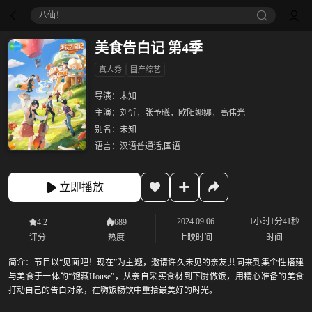
八仙！
美食告白记 第4季
真人秀
国产综艺
导演：
未知
主演：
刘忻，张予曦，欧阳娜娜，高伟光
别名：
未知
语言：
汉语普通话,国语
立即播放
2024.09.06
1小时1分41秒
4.2
689
评分
热度
上映时间
时间
简介：
节目以“见面吧！现在”为主题，邀请许久未见的亲友共同来到集个性搭建
与美食于一体的“饱藏House”，从亲自采买食材到下厨做饭，用精心准备的美食
打动自己的告白对象，在嗨饭畅饮中重拾最美好的时光。