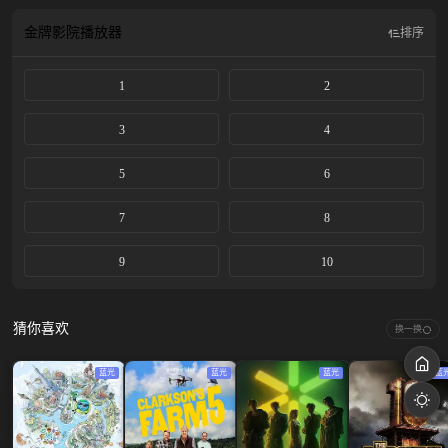
金牌影院
播放器
排序
1
2
3
4
5
6
7
8
9
10
猜你喜欢
换一换
蓝光
蓝光
蓝光
蓝