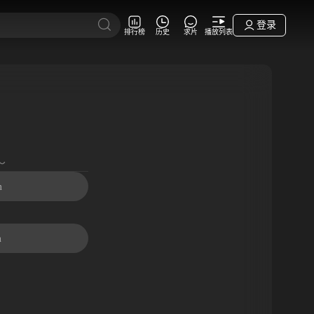
登录
排行榜
历史
求片
播放列表
～
m
m