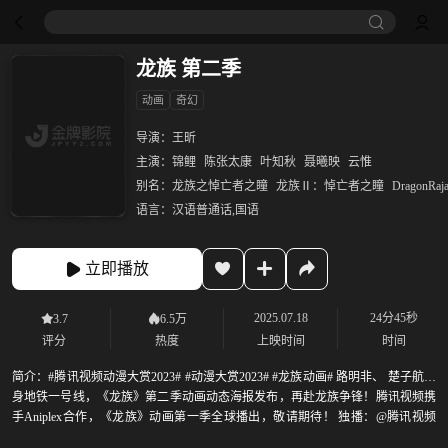
龙族 第二季
动画
奇幻
导演：
王昕
主演：
锦鲤
陈张太康
叶知秋
聂曦映
云惟
别名：
龙族之悼亡者之瞳
龙族Ⅱ：悼亡者之瞳
DragonRaj
语言：
汉语普通话,国语
立即播放
2025.07.18
24分45秒
3.7
6.5万
评分
热度
上映时间
时间
简介：
#腾讯视频动漫大赏2023# #动漫大赏2023# #龙族动画# 路明非、 楚子航现
身地铁一号线，《龙族》第二季动画动态海报发布，再赴龙族争锋！腾讯视频携
手Aniplex合作，《龙族》动画第一季全球播出，敬请期待！ 独播：@腾讯视频
@极光TV 出品：@腾讯视频 制作：@洛水花原 原作：@江南