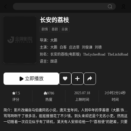
长安的荔枝
剧情
喜剧
古装
导演：
大鹏
主演：
大鹏
白客
庄达菲
刘俊谦
刘德
别名：
长安的荔枝(电影版)
TheLycheeRoad
TheLitchiRoad
语言：
国语
立即播放
2025.07.18
2小时2分24秒
7.5
9786
评分
热度
上映时间
时间
简介：
影片改编自马伯庸同名小说，唐天宝年间，人到中年的李善德（大鹏 饰）
骂骂咧咧干了很多活，抠抠搜搜花了不少钱，到头来却还是个无名小吏。然而这
一切随着一次召见似乎有了转机，某天有人安排给他一个“荔枝使”的肥差，只要
办成，那就是荣华富贵人生逆袭，但要是办不成……