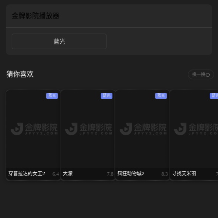
金牌影院
播放器
蓝光
猜你喜欢
换一换
蓝光
蓝光
蓝光
蓝
穿普拉达的女王2
大濛
疯狂动物城2
寻找艾米丽
6.4
7.8
8.3