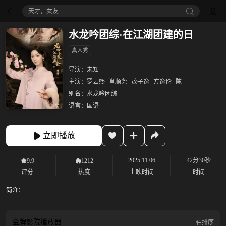
天才，女友
水龙吟团综·在江湖团建的日
真人秀
导演：
未知
主演：
罗云熙
肖顺尧
敖子逸
方逸伦
陈
别名：
水龙吟团综
语言：
国语
立即播放
2025.11.06
42分30秒
9.9
1212
评分
热度
上映时间
时间
简介：
金牌影院
播放器
排序