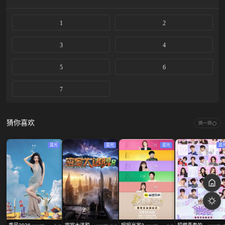
1
2
3
4
5
6
7
猜你喜欢
换一换
蓝光
蓝光
蓝光
蓝