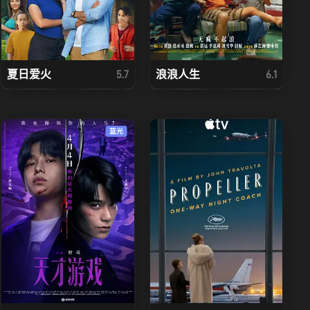
夏日爱火
浪浪人生
5.7
6.1
蓝光