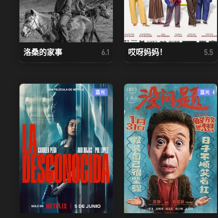
洛桑的家事
哎呀妈妈！
6.1
5.5
蓝光
蓝光