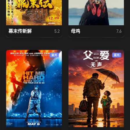
幕末传新解
母鸡
5.2
7.6
蓝光
蓝光