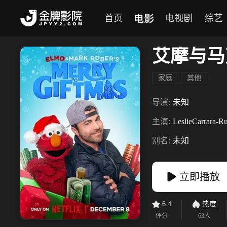
电影
首页
电视剧
综艺
艾摩与马
家庭
其他
导演:
未知
主演:
LeslieCarrara-R
别名:
未知
立即播放
6.4
热度
评分
63
人