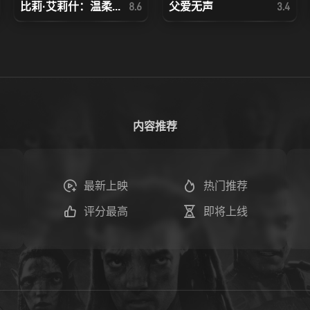
比莉·艾莉什：温柔...
父爱无声
8.6
3.4
内容推荐
最新上映
热门推荐
评分最高
即将上线