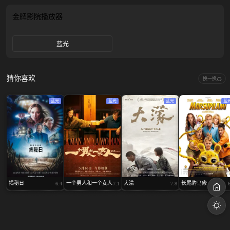
自己的梦想。
金牌影院
播放器
蓝光
猜你喜欢
换一换
蓝光
蓝光
蓝光
蓝
揭秘日
一个男人和一个女人
大濛
长尾豹马修
6.4
7.1
7.8