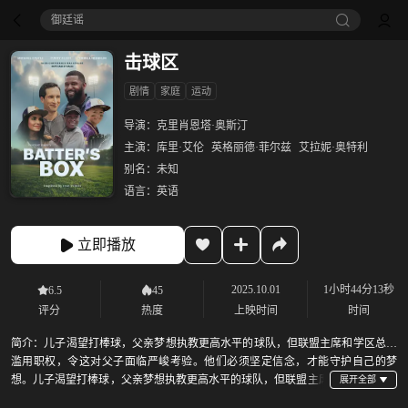
御廷谣‎
击球区
剧情
家庭
运动
导演：
克里肖恩塔·奥斯汀
主演：
库里·艾伦
英格丽德·菲尔兹
艾拉妮·奥特利
别名：
未知
语言：
英语
立即播放
2025.10.01
1小时44分13秒
6.5
45
评分
热度
上映时间
时间
简介：
儿子渴望打棒球，父亲梦想执教更高水平的球队，但联盟主席和学区总监
滥用职权，令这对父子面临严峻考验。他们必须坚定信念，才能守护自己的梦
想。儿子渴望打棒球，父亲梦想执教更高水平的球队，但联盟主席
和学区总监滥用职权，令这对父子面临严峻考验。他们必须坚定信念，才能守护