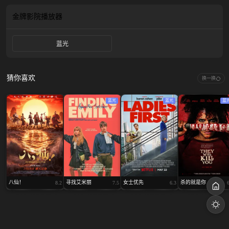
金牌影院
播放器
蓝光
猜你喜欢
换一换
蓝光
蓝光
蓝
八仙！
寻找艾米丽
女士优先
杀的就是你
8.2
7.5
6.3