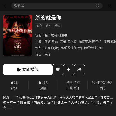
御廷谣‎
杀的就是你
喜剧
动作
恐怖
导演：
基里尔·索科洛夫
主演：
莎姬·贝兹
汤姆·费尔顿
帕特丽夏·阿奎特
海瑟·格
别名：
杀死你(港)
他们要杀你(台)
他们会杀了你
语言：
英语
立即播放
2026.02.27
1小时35分34秒
6.8
1.3万
评分
热度
上映时间
时间
简介：
一个从事打扫工作的女子为纽约一座摩天大楼中的富人家工作，却被告知
这里有一个供奉撒旦的邪教，每个月要杀一个人作为祭品，“今晚，选中了
你……”