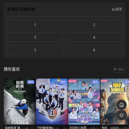
奉献。他们浴血奋战、守土卫疆，收复了百余万平方公里的辽阔国土，开发了广
袤的西北大地，为中华民族立下了永志千秋的历史功勋。
金牌影院
播放器
排序
1
2
3
4
5
6
猜你喜欢
换一换
蓝光
蓝光
蓝光
蓝
探索新境 第...
守护解放西6
闪闪的儿科医...
你好，12315...
9.2
8.4
6.0
(14期)
(10全)
(09期)
(08期)