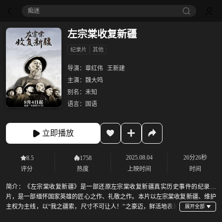
痴迷
左宗棠收复新疆
纪录片
其他
导演：
章红伟
王新建
主演：
魏大鸣
别名：
未知
语言：
国语
立即播放
2025.08.04
26分26秒
8.5
1758
评分
热度
上映时间
时间
简介：
《左宗棠收复新疆》是一部还原左宗棠收复新疆真实历史事件的纪录大
片，是一部缅怀国家英雄的匠心之作、礼敬之作。本片以左宗棠收复新疆、维护
主权为主线，以“我之疆索，尺寸不可让人！”之豪迈，鲜活地表现
了以左宗棠为代表的先贤为了维护国家尊严和领土完整而付出的不懈努力与无私